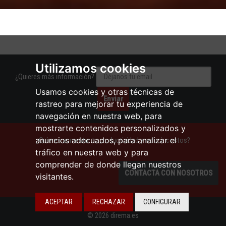
Utilizamos cookies
¿Quieres más información?
Usamos cookies y otras técnicas de
rastreo para mejorar tu experiencia de
navegación en nuestra web, para
mostrarte contenidos personalizados y
anuncios adecuados, para analizar el
¿Quieres aumentar tu productividad y reducir costos?
tráfico en nuestra web y para
comprender de donde llegan nuestros
CONTACTA CON NOSOTROS
visitantes.
ACEPTAR
RECHAZAR
CONFIGURAR
© 2026 direma.es