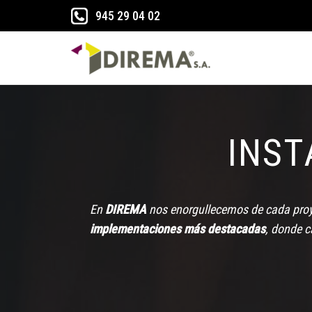
945 29 04 02
Saltar
al
contenido
INST
En
DIREMA
nos enorgullecemos de cada proye
implementaciones más destacadas
, donde c