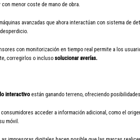
 con menor coste de mano de obra.
 máquinas avanzadas que ahora interactúan con sistema de det
 desperdicio.
nsores con monitorización en tiempo real permite a los usuario
e, corregirlos o incluso
solucionar averías.
do interactivo
están ganando terreno, ofreciendo posibilidade
 consumidores acceder a información adicional, como el origen
su móvil.
Las impresoras digitales hacen posible que las marcas realice