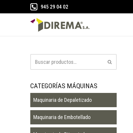
945 29 04 02
Saltar
al
contenido
CATEGORÍAS MÁQUINAS
Maquinaria de Depaletizado
Maquinaria de Embotellado