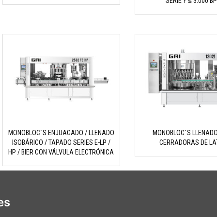
SERIE Y ≤ 3.000 B
MONOBLOC´S ENJUAGADO / LLENADO
MONOBLOC´S LLENADO
ISOBÁRICO / TAPADO SERIES E-LP /
CERRADORAS DE LA
HP / BIER CON VÁLVULA ELECTRÓNICA
es