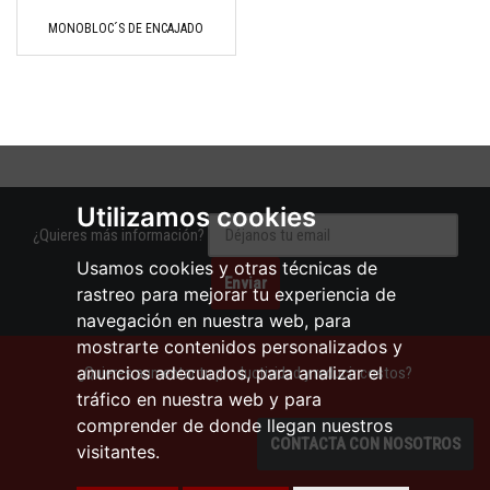
MONOBLOC´S DE ENCAJADO
Utilizamos cookies
¿Quieres más información?
Usamos cookies y otras técnicas de
rastreo para mejorar tu experiencia de
navegación en nuestra web, para
mostrarte contenidos personalizados y
anuncios adecuados, para analizar el
¿Quieres aumentar tu productividad y reducir costos?
tráfico en nuestra web y para
comprender de donde llegan nuestros
CONTACTA CON NOSOTROS
visitantes.