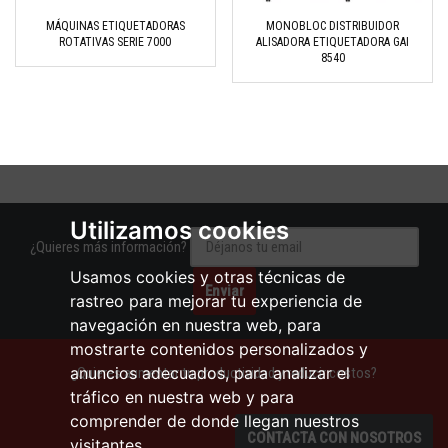
MÁQUINAS ETIQUETADORAS
MONOBLOC DISTRIBUIDOR
ROTATIVAS SERIE 7000
ALISADORA ETIQUETADORA GAI
8540
Utilizamos cookies
¿Quieres más información?
Usamos cookies y otras técnicas de
rastreo para mejorar tu experiencia de
navegación en nuestra web, para
mostrarte contenidos personalizados y
anuncios adecuados, para analizar el
¿Quieres aumentar tu productividad y reducir costos?
tráfico en nuestra web y para
comprender de donde llegan nuestros
CONTACTA CON NOSOTROS
visitantes.